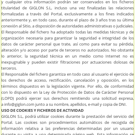
y cualquier otra información podrán ser conservados en los ficheros
titularidad de GIGLON S.L, incluso una vez finalizadas las relaciones
formalizadas a través del Portal, exclusivamente a los fines indicados
anteriormente y, en todo caso, durante el plazo de 3 años tras su última
conexión al Sitio, a disposición de autoridades administrativas o judiciales.
El Responsable del fichero ha adoptado todas las medidas técnicas y de
organización necesaria para garantizar la seguridad e integridad de los
datos de carácter personal que trate, así como para evitar su pérdida,
alteración y/o acceso por parte de terceros no autorizados. No obstante
lo anterior, la seguridad técnica en un medio como Internet no es
inexpugnable y pueden existir filtraciones por actuaciones dolosas de
terceros.
El Responsable del fichero garantiza en todo caso al usuario el ejercicio de
los derechos de acceso, rectificación, cancelación y oposición, en los
términos dispuestos en la legislación vigente. Por ello, de conformidad
con lo dispuesto en la Ley de Protección de Datos de Carácter Personal
(LOPD) podrá ejercer sus derechos remitiendo una solicitud expresa,
a
info@giglon.com
junto a su nombre, apellidos, e-mail y copia de DNI.
USO DE COOKIES Y FICHEROS DE ACTIVIDAD
GIGLON S.L, podrá utilizar cookies durante la prestación del servicio del
Portal. Las cookies son procedimientos automáticos de recogida de
información relativa a las preferencias determinadas por un usuario
durante su visita a una determinada página web. Esta información se