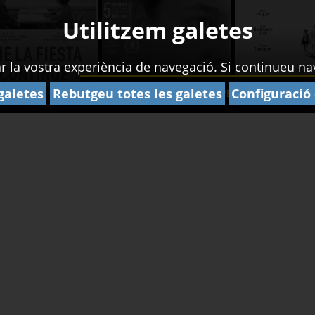
Utilitzem galetes
rar la vostra experiència de navegació. Si continueu 
galetes
Rebutgeu totes les galetes
Configuració
GIRONA CULTURA
ESDEVENIMENTS
ABO