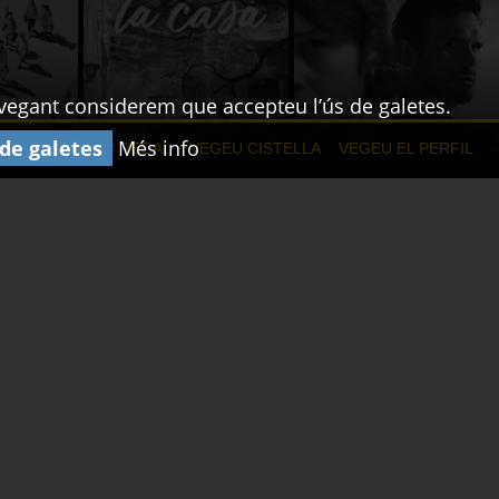
navegant considerem que accepteu l’ús de galetes.
 de galetes
Més info
NAMENTS
XEC REGAL
VEGEU CISTELLA
VEGEU EL PERFIL