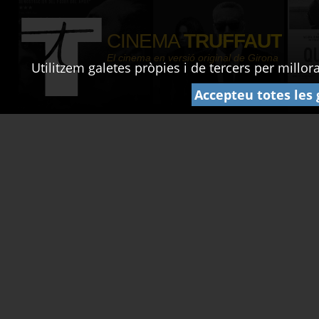
CINEMA
TRUFFAUT
El cinema en versió original de Girona
Utilitzem galetes pròpies i de tercers per millo
Accepteu totes les 