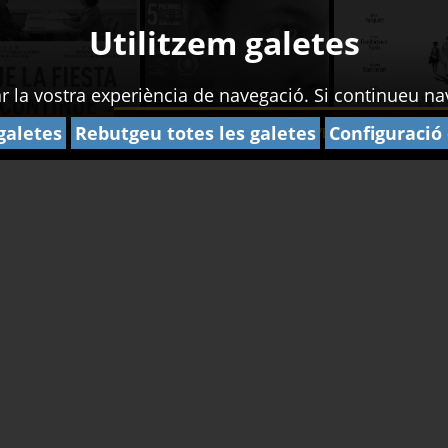
Utilitzem galetes
rar la vostra experiència de navegació. Si continueu 
galetes
Rebutgeu totes les galetes
Configuració
GIRONA CULTURA
ESDEVENIMENTS
ABO