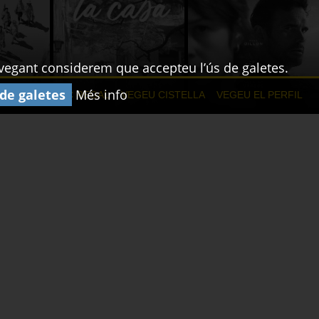
navegant considerem que accepteu l’ús de galetes.
 de galetes
Més info
NAMENTS
XEC REGAL
VEGEU CISTELLA
VEGEU EL PERFIL