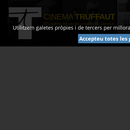
CINEMA
TRUFFAUT
El cinema en versió original de Girona
Utilitzem galetes pròpies i de tercers per millo
Accepteu totes les 