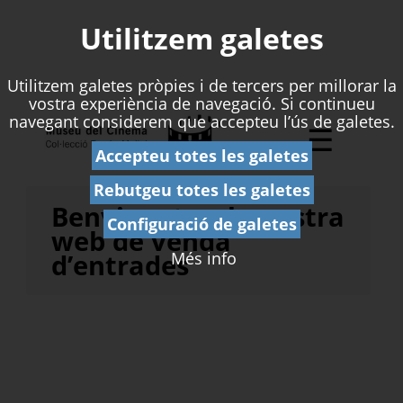
Utilitzem galetes
Utilitzem galetes pròpies i de tercers per millorar la
vostra experiència de navegació. Si continueu
navegant considerem que accepteu l’ús de galetes.
☰
Accepteu totes les galetes
Rebutgeu totes les galetes
Benvinguts a la nostra
Configuració de galetes
web de venda
Més info
d’entrades