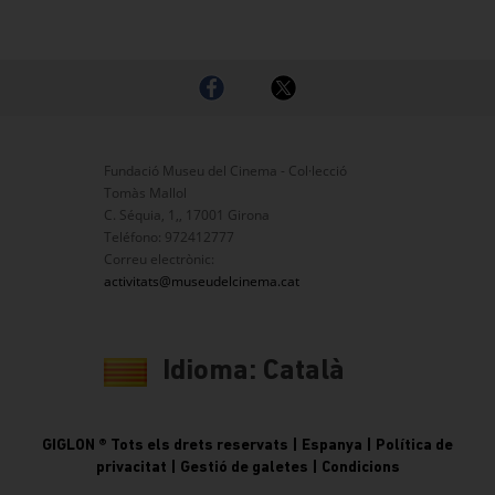
Fundació Museu del Cinema - Col·lecció
Tomàs Mallol
C. Séquia, 1,, 17001 Girona
Teléfono: 972412777
Correu electrònic:
activitats@museudelcinema.cat
GIGLON ® Tots els drets reservats | Espanya |
Política de
privacitat
|
Gestió de galetes
|
Condicions