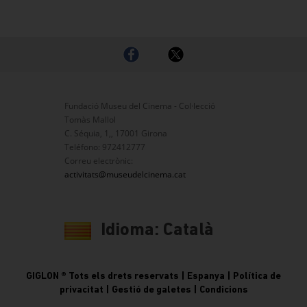
Fundació Museu del Cinema - Col·lecció
Tomàs Mallol
C. Séquia, 1,, 17001 Girona
Teléfono: 972412777
Correu electrònic:
activitats@museudelcinema.cat
GIGLON ® Tots els drets reservats | Espanya |
Política de
privacitat
|
Gestió de galetes
|
Condicions