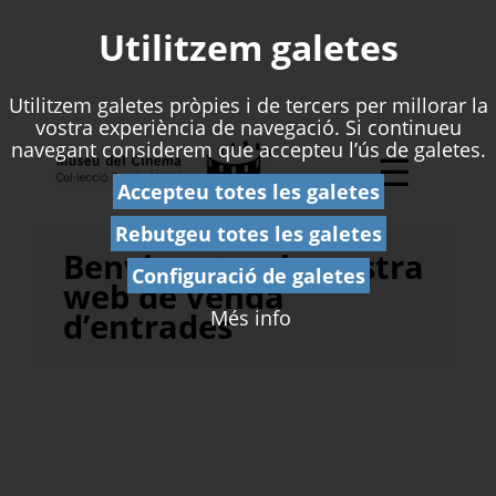
Utilitzem galetes
Utilitzem galetes pròpies i de tercers per millorar la
vostra experiència de navegació. Si continueu
navegant considerem que accepteu l’ús de galetes.
☰
Accepteu totes les galetes
Rebutgeu totes les galetes
Benvinguts a la nostra
Configuració de galetes
web de venda
Més info
d’entrades